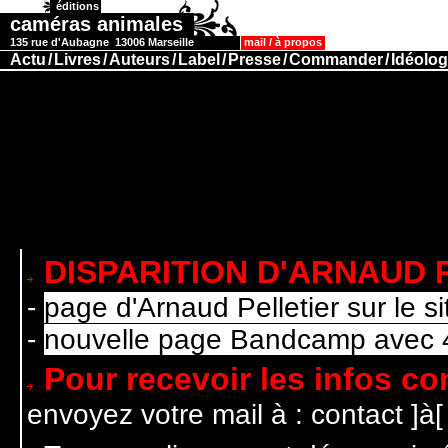
éditions
caméras animales
135 rue d'Aubagne 13006 Marseille
mail
/
à propos
Actu
/
Livres
/
Auteurs
/
Label
/
Presse
/
Commander
/
Idéolog
DISPARITION D'ARNAUD P
-
page d'Arnaud Pelletier sur le 
-
nouvelle page Bandcamp avec 
Pour recevoir les infos c
envoyez votre mail à : contact ]