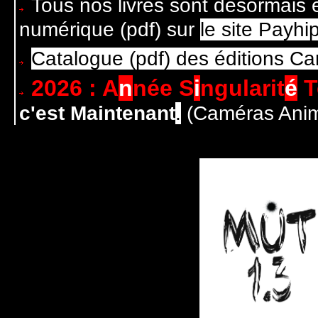
Tous nos livres sont désormais 
numérique (pdf) sur
le site Payhi
Catalogue (pdf) des éditions C
2026 : A
n
née S
i
ngularit
é
T
c'est Maintenant
.
(Caméras Anim