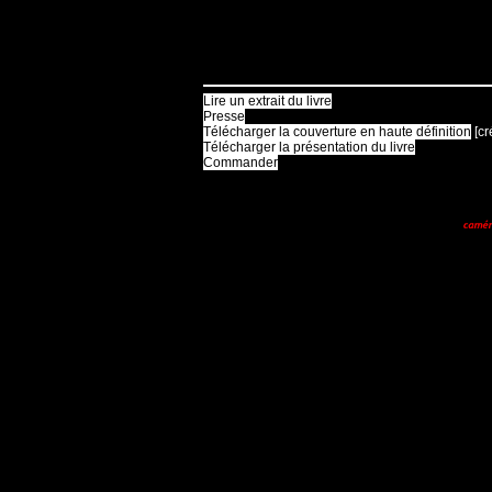
Lire un extrait du livre
Presse
Télécharger la couverture en haute définition
[cr
Télécharger la présentation du livre
Commander