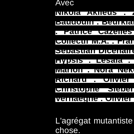
Avec
Nikola Akileus . 
Baudouin . Beurklai
. Patrice Cazelle
Collectif M.A. . Fra
Sebastian Dicenair
Hypsis . Lesala .
Marion . Nora Nek
Richard . Olivie
Christophe Siébe
Verhaeghe . Olivie
L'agrégat mutantiste
chose.