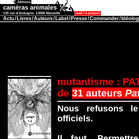
éditions
caméras animales
135 rue d'Aubagne 13006 Marseille
mail
/
à propos
Actu
/
Livres
/
Auteurs
/
Label
/
Presse
/
Commander
/
Idéolog
mutantisme : PA
de
31 auteurs
Pa
Nous refusons le
officiels.
Il faut. Permettr